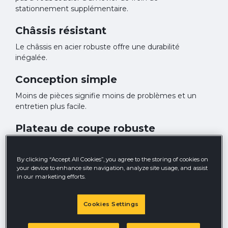
stationnement supplémentaire.
Châssis résistant
Le châssis en acier robuste offre une durabilité
inégalée.
Conception simple
Moins de pièces signifie moins de problèmes et un
entretien plus facile.
Plateau de coupe robuste
Nos plateau de coupe robuste sont conçus pour fournir
une coupe propre et complète à chaque fois, avec une
By clicking “Accept All Cookies”, you agree to the storing of cookies on
répartition uniforme des tontes de gazon.
your device to enhance site navigation, analyze site usage, and assist
in our marketing efforts.
Centre de gravité bas
Système simple et pratique qui désengage/engage
Cookies Settings
automatiquement le frein de stationnement lorsque
vous fermez/ouvrez les leviers de direction. Vous n’avez